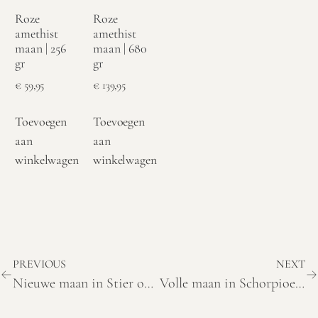
Roze
Roze
amethist
amethist
maan | 256
maan | 680
gr
gr
€
59,95
€
139,95
Toevoegen
Toevoegen
aan
aan
winkelwagen
winkelwagen
PREVIOUS
NEXT
Nieuwe maan in Stier op 27 april 2025: betekenis en thema’s
Volle maan in Schorpioen op 12 mei 2025: thema’s en betekenis