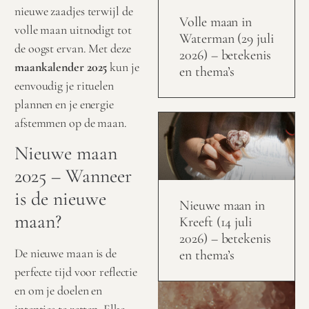
nieuwe zaadjes terwijl de
Volle maan in
volle maan uitnodigt tot
Waterman (29 juli
de oogst ervan. Met deze
2026) – betekenis
maankalender 2025
kun je
en thema’s
eenvoudig je rituelen
plannen en je energie
afstemmen op de maan.
Nieuwe maan
2025 – Wanneer
is de nieuwe
Nieuwe maan in
maan?
Kreeft (14 juli
2026) – betekenis
De nieuwe maan is de
en thema’s
perfecte tijd voor reflectie
en om je doelen en