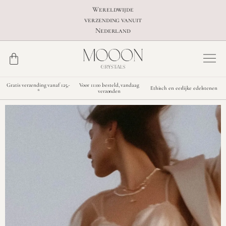
Wereldwijde
verzending vanuit
Nederland
Gratis verzending vanaf 125,-
Voor 11:00 besteld, vandaag
Ethisch en eerlijke edelstenen
*
verzonden