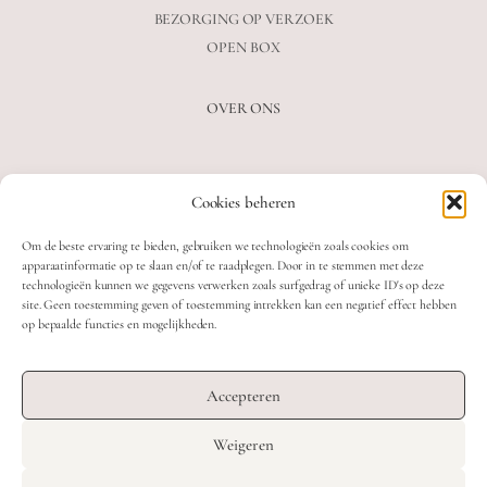
BEZORGING OP VERZOEK
OPEN BOX
OVER ONS
VEELGESTELDE VRAGEN
Cookies beheren
OVER ONS
BLOG
Om de beste ervaring te bieden, gebruiken we technologieën zoals cookies om
CONTACT
apparaatinformatie op te slaan en/of te raadplegen. Door in te stemmen met deze
technologieën kunnen we gegevens verwerken zoals surfgedrag of unieke ID's op deze
site. Geen toestemming geven of toestemming intrekken kan een negatief effect hebben
op bepaalde functies en mogelijkheden.
2026 MOOON CRYSTALS.
WEB DEVELOPMENT: TWIN FIN
Accepteren
DESIGN: STUDIO SANNE-LOTTE
Weigeren
TERMS & CONDITIONS