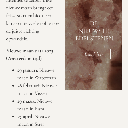
intenties te zetten. Elke
nieuwe maan brengt een
frisse start en biedt een
DE
kans om te voelen of je nog
NIEUWSTE
de juiste richting
EDELSTENEN
opwandelt.
Nieuwe maan data 2025
Bekijk hier
(Amsterdam tijd):
29 januari:
Nieuwe
maan in Waterman
28 februari:
Nieuwe
maan in Vissen
29 maart:
Nieuwe
maan in Ram
27 april
: Nieuwe
maan in Stier