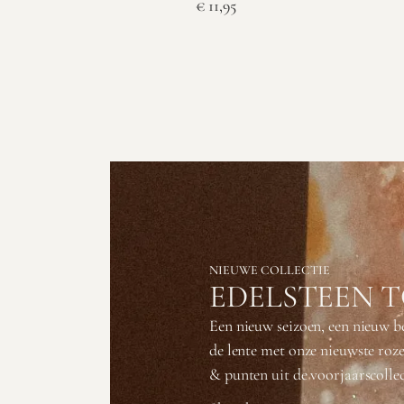
€
11,95
NIEUWE COLLECTIE
EDELSTEEN 
Een nieuw seizoen, een nieuw 
de lente met onze nieuwste roz
& punten uit de voorjaarscollec