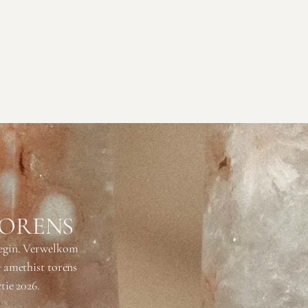
TORENS
begin. Verwelkom
e amethist torens
tie 2026.