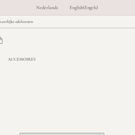
Nederlands
English
(
Engels
)
n eerlijke edelstenen
ACCESSOIRES