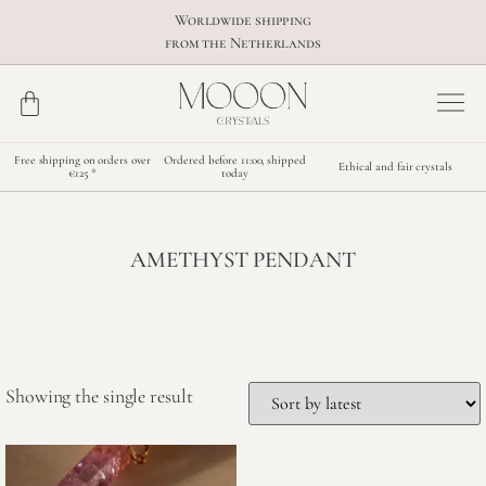
Worldwide shipping
from the Netherlands
Free shipping on orders over
Ordered before 11:00, shipped
Ethical and fair crystals
€125 *
today
AMETHYST PENDANT
Showing the single result