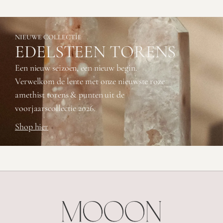
NIEUWE COLLECTIE
EDELSTEEN TORENS
Een nieuw seizoen, een nieuw begin.
Verwelkom de lente met onze nieuwste roze
amethist torens & punten uit de
voorjaarscollectie 2026.
Shop hier