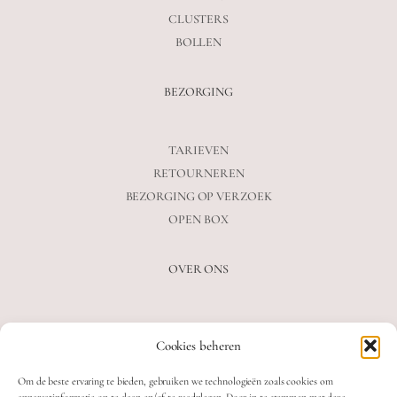
CLUSTERS
BOLLEN
BEZORGING
TARIEVEN
RETOURNEREN
BEZORGING OP VERZOEK
OPEN BOX
OVER ONS
VEELGESTELDE VRAGEN
Cookies beheren
OVER ONS
BLOG
Om de beste ervaring te bieden, gebruiken we technologieën zoals cookies om
CONTACT
apparaatinformatie op te slaan en/of te raadplegen. Door in te stemmen met deze