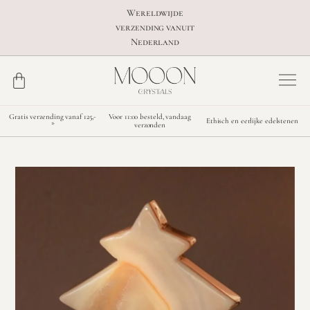
Wereldwijde
verzending vanuit
Nederland
Gratis verzending vanaf 125,-
Voor 11:00 besteld, vandaag
Ethisch en eerlijke edelstenen
*
verzonden