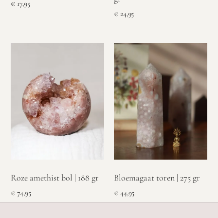
€
17,95
€
24,95
Bloemagaat toren | 275 gr
Roze amethist bol | 188 gr
€
44,95
€
74,95