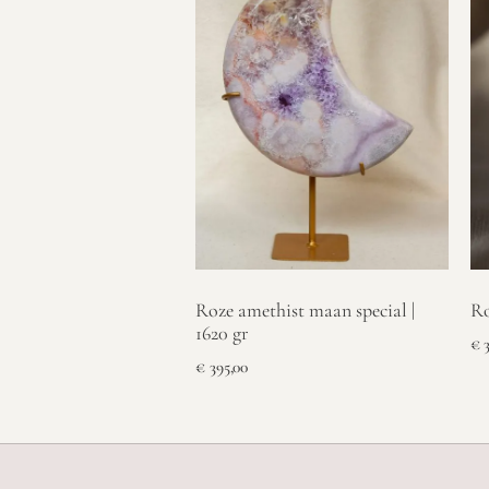
Roze amethist maan special |
Ro
1620 gr
€
3
€
395,00