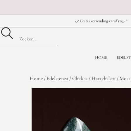
Gratis verzending vanaf 125,- *
HOME
EDELS
Home
/
Edelstenen
/
Chakra
/
Hartchakra
/ Mosag