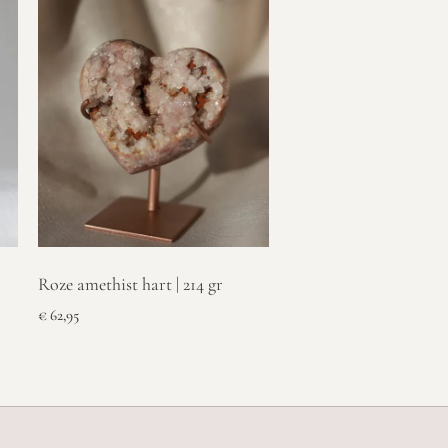
Roze amethist hart | 214 gr
€
62,95