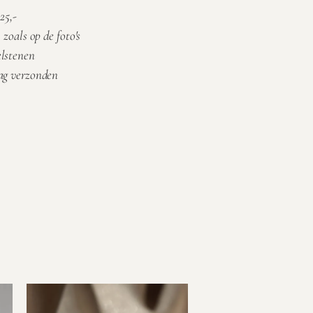
25,-
 zoals op de foto's
elstenen
aag verzonden