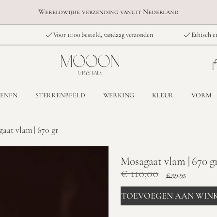
Wereldwijde verzending vanuit Nederland
Voor 11:00 besteld, vandaag verzonden
Ethisch e
TENEN
STERRENBEELD
WERKING
KLEUR
VORM
aat vlam | 670 gr
Mosagaat vlam | 670 g
€
110,00
€
99,95
TOEVOEGEN AAN WIN