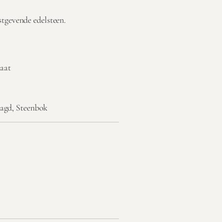
stgevende edelsteen.
aat
aagd, Steenbok