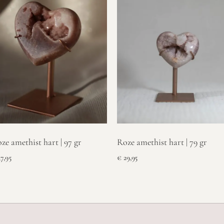
ze amethist hart | 97 gr
Roze amethist hart | 79 gr
7,95
€
29,95