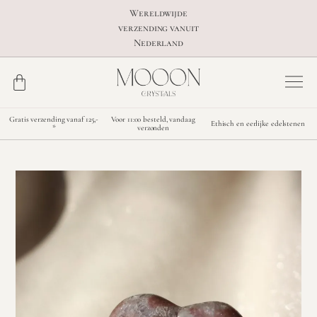
Wereldwijde
verzending vanuit
Nederland
Gratis verzending vanaf 125,-
Voor 11:00 besteld, vandaag
Ethisch en eerlijke edelstenen
*
verzonden