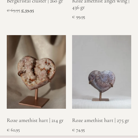
Bergkristal cluster | 260 gr
Roze amethist angel wing |
436 gr
€
69,95
€
59,95
€
99,95
Roze amethist hart | 214 gr
Roze amethist hart | 275 gr
€
62,95
€
74,95