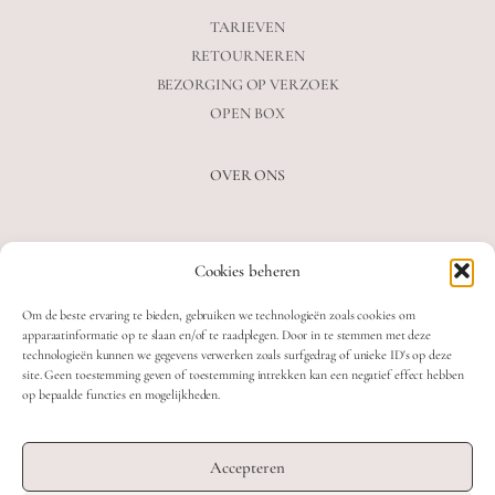
TARIEVEN
RETOURNEREN
BEZORGING OP VERZOEK
OPEN BOX
OVER ONS
VEELGESTELDE VRAGEN
Cookies beheren
OVER ONS
BLOG
Om de beste ervaring te bieden, gebruiken we technologieën zoals cookies om
CONTACT
apparaatinformatie op te slaan en/of te raadplegen. Door in te stemmen met deze
technologieën kunnen we gegevens verwerken zoals surfgedrag of unieke ID's op deze
site. Geen toestemming geven of toestemming intrekken kan een negatief effect hebben
op bepaalde functies en mogelijkheden.
2026 MOOON CRYSTALS.
WEB DEVELOPMENT: TWIN FIN
Accepteren
DESIGN: STUDIO SANNE-LOTTE