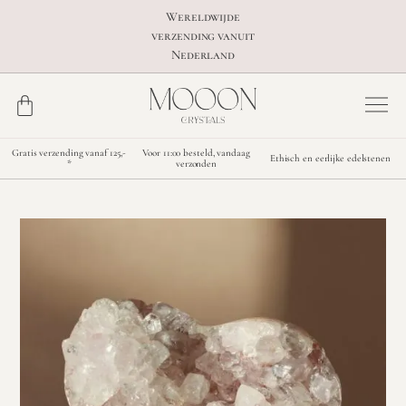
Wereldwijde
verzending vanuit
Nederland
Gratis verzending vanaf 125,-
Voor 11:00 besteld, vandaag
Ethisch en eerlijke edelstenen
*
verzonden