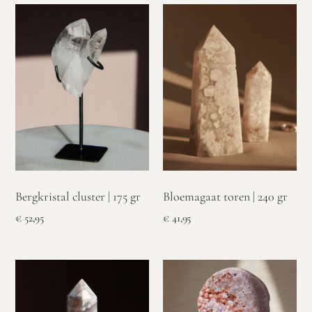
Bergkristal cluster | 175 gr
Bloemagaat toren | 240 gr
€
52,95
€
41,95