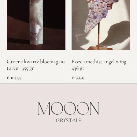
Groene kwartz bloemagaat
Roze amethist angel wing |
toren | 355 gr
436 gr
€
104,95
€
99,95