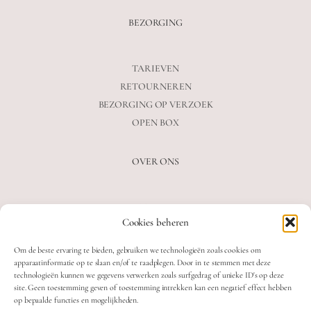
BEZORGING
TARIEVEN
RETOURNEREN
BEZORGING OP VERZOEK
OPEN BOX
OVER ONS
VEELGESTELDE VRAGEN
Cookies beheren
OVER ONS
BLOG
Om de beste ervaring te bieden, gebruiken we technologieën zoals cookies om
CONTACT
apparaatinformatie op te slaan en/of te raadplegen. Door in te stemmen met deze
technologieën kunnen we gegevens verwerken zoals surfgedrag of unieke ID's op deze
site. Geen toestemming geven of toestemming intrekken kan een negatief effect hebben
op bepaalde functies en mogelijkheden.