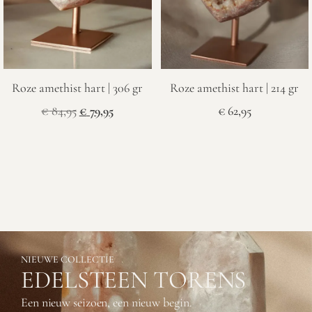
Roze amethist hart | 306 gr
Roze amethist hart | 214 gr
€
84,95
€
79,95
€
62,95
NIEUWE COLLECTIE
EDELSTEEN TORENS
Een nieuw seizoen, een nieuw begin.