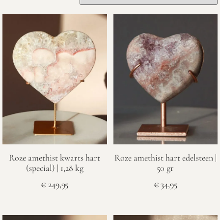
Roze amethist kwarts hart
Roze amethist hart edelsteen |
(special) | 1,28 kg
50 gr
€
249,95
€
34,95