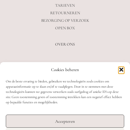
TARIEVEN
RETOURNEREN
BEZORGING OP VERZOEK
OPEN BOX
OVER ONS
VEELGESTELDE VRAGEN
Cookies beheren
OVER ONS
BLOG
Om de beste ervaring te bieden, gebruiken we technologieën zoals cookies om
CONTACT
apparaatinformatie op te slaan en/of te raadplegen. Door in te stemmen met deze
technologieën kunnen we gegevens verwerken zoals surfgedrag of unieke ID's op deze
site. Geen toestemming geven of toestemming intrekken kan een negatief effect hebben
op bepaalde functies en mogelijkheden.
2026 MOOON CRYSTALS.
WEB DEVELOPMENT: TWIN FIN
Accepteren
DESIGN: STUDIO SANNE-LOTTE