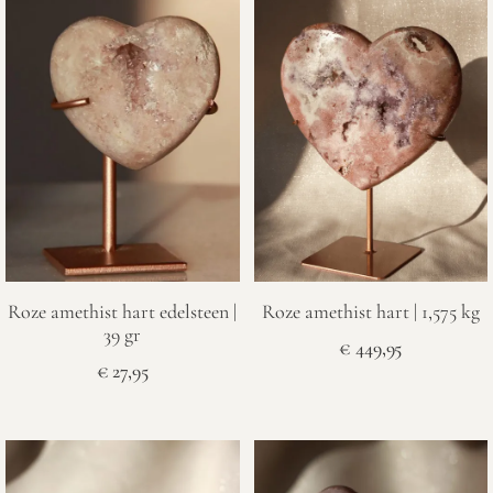
Roze amethist hart edelsteen |
Roze amethist hart | 1,575 kg
39 gr
€
449,95
€
27,95