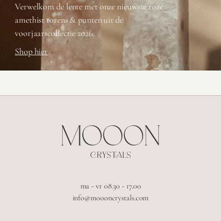
Verwelkom de lente met onze nieuwste roze
amethist torens & punten uit de
voorjaarscollectie 2026.
Shop hier
ma - vr 08.30 - 17.00
info@moooncrystals.com