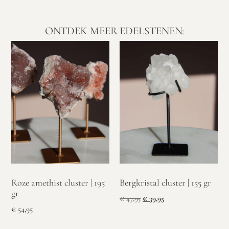
ONTDEK MEER EDELSTENEN:
Roze amethist cluster | 195
Bergkristal cluster | 155 gr
gr
€
47,95
€
39,95
€
54,95