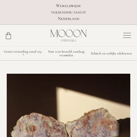
Wereldwijde
verzending vanuit
Nederland
Gratis verzending vanaf 125,-
Voor 11:00 besteld, vandaag
Ethisch en eerlijke edelstenen
*
verzonden