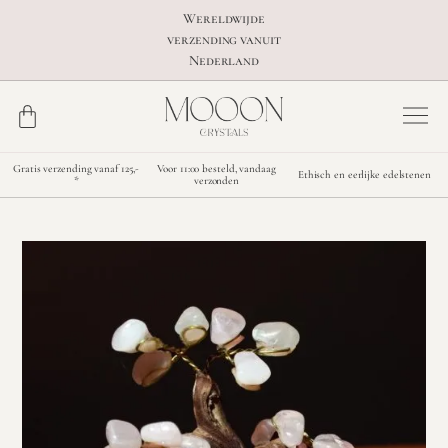
Wereldwijde
verzending vanuit
Nederland
Gratis verzending vanaf 125,-
Voor 11:00 besteld, vandaag
Ethisch en eerlijke edelstenen
*
verzonden