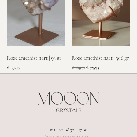
Roze amethist hart | 93 gr
Roze amethist hart | 306 gr
€
39,95
€
84,95
€
79,95
ma - vr 08.30 - 17.00
info@moooncrystals.com