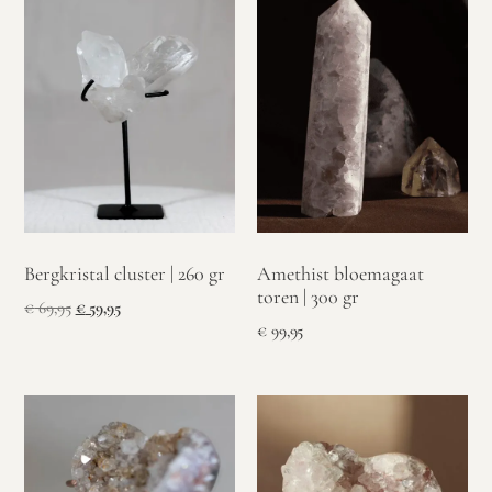
Bergkristal cluster | 260 gr
Amethist bloemagaat
toren | 300 gr
€
69,95
€
59,95
€
99,95