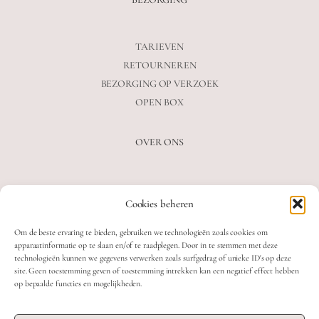
TARIEVEN
RETOURNEREN
BEZORGING OP VERZOEK
OPEN BOX
OVER ONS
VEELGESTELDE VRAGEN
Cookies beheren
OVER ONS
BLOG
Om de beste ervaring te bieden, gebruiken we technologieën zoals cookies om
CONTACT
apparaatinformatie op te slaan en/of te raadplegen. Door in te stemmen met deze
technologieën kunnen we gegevens verwerken zoals surfgedrag of unieke ID's op deze
site. Geen toestemming geven of toestemming intrekken kan een negatief effect hebben
op bepaalde functies en mogelijkheden.
2026 MOOON CRYSTALS.