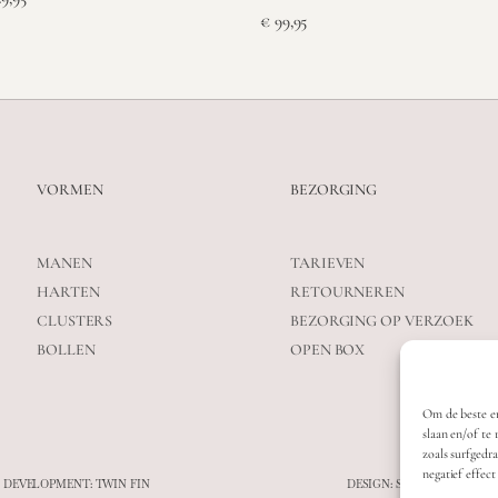
€
99,95
VORMEN
BEZORGING
MANEN
TARIEVEN
HARTEN
RETOURNEREN
CLUSTERS
BEZORGING OP VERZOEK
BOLLEN
OPEN BOX
Om de beste er
slaan en/of te
zoals surfgedr
negatief effec
 DEVELOPMENT: TWIN FIN
DESIGN: STUDIO SANNE-L