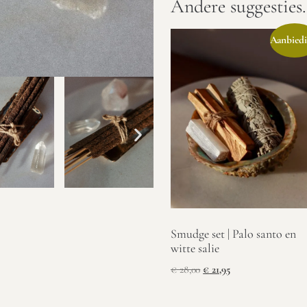
Andere suggestie
Aanbiedi
Smudge set | Palo santo en
witte salie
€
28,00
€
21,95