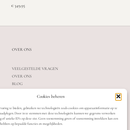
€
349,95
OVER ONS
VEELGESTELDE VRAGEN
OVER ONS
BLOG
CONTACT
Cookies beheren
varing te bieden, gebruiken we technologieën zoals cookies om apparaatinformatie op te
 raadplegen. Door in te stemmen met deze technologieën kunnen we gegevens verwerken
ag of unieke ID's op deze site. Geen toestemming geven of toestemming intrekken kan een
t hebben op bepaalde functies en mogelijkheden.
OTTE
TERMS & CONDITIONS