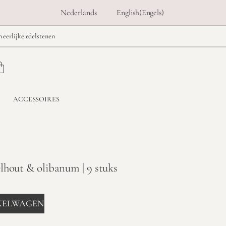
Nederlands
English
(
Engels
)
n eerlijke edelstenen
ACCESSOIRES
lhout & olibanum | 9 stuks
KELWAGEN