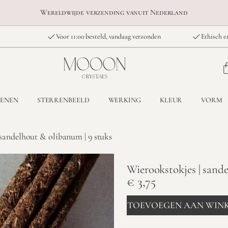
Wereldwijde verzending vanuit Nederland
Voor 11:00 besteld, vandaag verzonden
Ethisch e
TENEN
STERRENBEELD
WERKING
KLEUR
VORM
 sandelhout & olibanum | 9 stuks
Wierookstokjes | sande
€
3,75
TOEVOEGEN AAN WIN