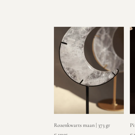
Rozenkwarts maan | 373 gr
Pi
€
119,95
€
2