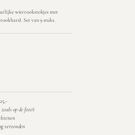
rlijke wierrookstokjes met
ookhars). Set van 9 stuks.
25,-
 zoals op de foto's
elstenen
aag verzonden