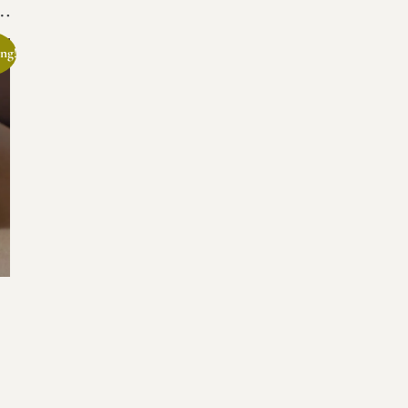
s…
ng!