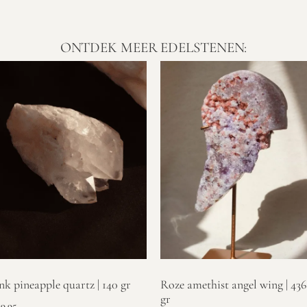
ONTDEK MEER EDELSTENEN:
nk pineapple quartz | 140 gr
Roze amethist angel wing | 436
gr
9,95