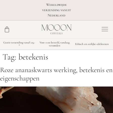
Wereldwijde
verzending vanuit
Nederland
Gratis verzending vanaf 125,-
Voor 11:00 besteld, vandaag
Ethisch en eerlijke edelstenen
*
verzonden
Tag:
betekenis
Roze ananaskwarts werking, betekenis en
eigenschappen