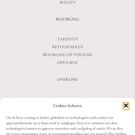
BOLLEN
BEZORGING
TARIEVEN
RETOURNEREN
BEZORGING OP VERZOEK
OPEN BOX
OVER ONS
VEELGESTELDE VRAGEN
Cookies beheren
OVER ONS
BLOG
Om de beste ervaring te bieden, gebruiken we technologieën zoals cookies om
CONTACT
apparaatinformatie op te slaan en/of te raadplegen. Door in te stemmen met deze
technologieën kunnen we gegevens verwerken zoals surfgedrag of unieke ID's op deze
site. Geen toestemming geven of toestemming intrekken kan een negatief effect hebben