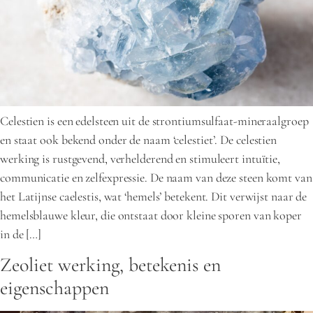
Celestien is een edelsteen uit de strontiumsulfaat-mineraalgroep
en staat ook bekend onder de naam ‘celestiet’. De celestien
werking is rustgevend, verhelderend en stimuleert intuïtie,
communicatie en zelfexpressie. De naam van deze steen komt van
het Latijnse caelestis, wat ‘hemels’ betekent. Dit verwijst naar de
hemelsblauwe kleur, die ontstaat door kleine sporen van koper
in de […]
Zeoliet werking, betekenis en
eigenschappen