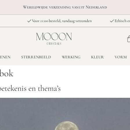
Wereldwijde verzending vanuit Nederland
Voor 11:00 besteld, vandaag verzonden
Ethisch e
TENEN
STERRENBEELD
WERKING
KLEUR
VORM
nbok
betekenis en thema’s