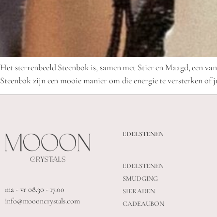
Het sterrenbeeld Steenbok is, samen met Stier en Maagd, een van
Steenbok zijn een mooie manier om die energie te versterken of jui
EDELSTENEN
EDELSTENEN
SMUDGING
ma - vr 08.30 - 17.00
SIERADEN
info@moooncrystals.com
CADEAUBON