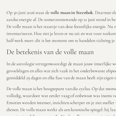
Op 30 juni 2026 staat de
volle maan in Steenbok
. Daarmee sl
aardse energie af. De zomerzonnewende op 21 juni stond in het
De volle maan is het staartje van deze feestelijke energie. Nu
inventariseren. Hoe ziet je leven er nu uit en wat voor toek
half werk meer: dit is het moment om te handelen richting je
De betekenis van de volle maan
In de astrologie vertegenwoordigt de maan jouw innerlijke were
gevoelslagen en alles wat zich vaak in het onderbewuste afsp
gemiddeld 29 dagen en elke fase van de maan heeft zijn eigen 
De
volle maan
is het hoogtepunt van die cyclus. Op dat mome
volledig, waardoor wat eerder vaag of onbewust was ineens ve
Emoties worden intenser, inzichten scherper en je ziet sneller
dienen. De volle maan werkt als een kosmische spiegel: hij laat