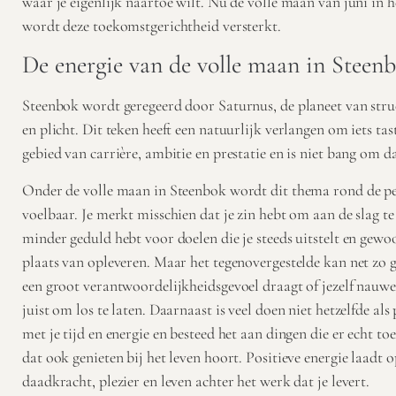
waar je eigenlijk naartoe wilt. Nu de volle maan van juni in h
wordt deze toekomstgerichtheid versterkt.
De energie van de volle maan in Steen
Steenbok wordt geregeerd door Saturnus, de planeet van stru
en plicht. Dit teken heeft een natuurlijk verlangen om iets tas
gebied van carrière, ambitie en prestatie en is niet bang om 
Onder de volle maan in Steenbok wordt dit thema rond de pe
voelbaar. Je merkt misschien dat je zin hebt om aan de slag t
minder geduld hebt voor doelen die je steeds uitstelt en gewoo
plaats van opleveren. Maar het tegenovergestelde kan net zo go
een groot verantwoordelijkheidsgevoel draagt of jezelf nauwelij
juist om los te laten. Daarnaast is veel doen niet hetzelfde al
met je tijd en energie en besteed het aan dingen die er echt to
dat ook genieten bij het leven hoort. Positieve energie laadt o
daadkracht, plezier en leven achter het werk dat je levert.