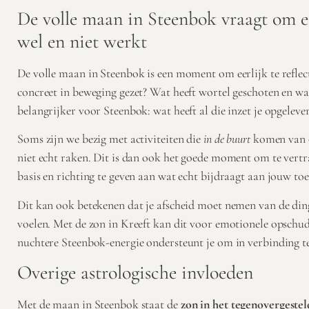
De volle maan in Steenbok vraagt om e
wel en niet werkt
De volle maan in Steenbok is een moment om eerlijk te reflect
concreet in beweging gezet? Wat heeft wortel geschoten en wa
belangrijker voor Steenbok: wat heeft al die inzet je opgeleve
Soms zijn we bezig met activiteiten die
in de buurt
komen van o
niet echt raken. Dit is dan ook het goede moment om te vertr
basis en richting te geven aan wat echt bijdraagt aan jouw to
Dit kan ook betekenen dat je afscheid moet nemen van de ding
voelen. Met de zon in Kreeft kan dit voor emotionele opschu
nuchtere Steenbok-energie ondersteunt je om in verbinding te 
Overige astrologische invloeden
Met de maan in Steenbok staat de
zon in het tegenovergestel