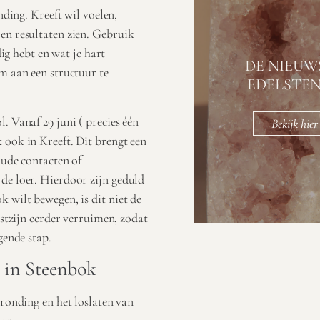
nding. Kreeft wil voelen,
en resultaten zien. Gebruik
dig hebt en wat je hart
DE NIEUW
m aan een structuur te
EDELSTE
l. Vanaf 29 juni ( precies één
Bekijk hier
 ook in Kreeft. Dit brengt een
Oude contacten of
de loer. Hierdoor zijn geduld
 wilt bewegen, is dit niet de
ustzijn eerder verruimen, zodat
gende stap.
n in Steenbok
ronding en het loslaten van