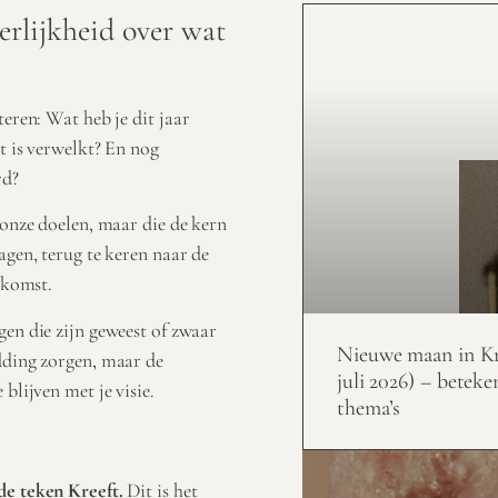
erlijkheid over wat
eren: Wat heb je dit jaar
t is verwelkt? En nog
rd?
nze doelen, maar die de kern
agen, terug te keren naar de
ekomst.
en die zijn geweest of zwaar
Nieuwe maan in Kr
dding zorgen, maar de
juli 2026) – beteke
blijven met je visie.
thema’s
de teken Kreeft.
Dit is het