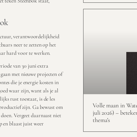
et teken Steenbok staat,
bok
ctuur, verantwoordelijkheid
tbaars neer te zetten op het
daar hard voor te werken.
riode van 30 juni extra
e gaan met nieuwe projecten of
ntes die je energie kosten in
ed waar zijn, want als je al
ks rust toestaat, is de les
Volle maan in Wat
s productief zijn. Ga bewust om
juli 2026) – beteke
e doen. Vergeet daarnaast niet
thema’s
p en blaast juist weer