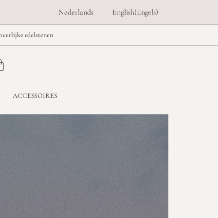
Nederlands
English
(
Engels
)
n eerlijke edelstenen
ACCESSOIRES