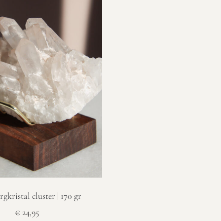
gkristal cluster | 170 gr
€
24,95