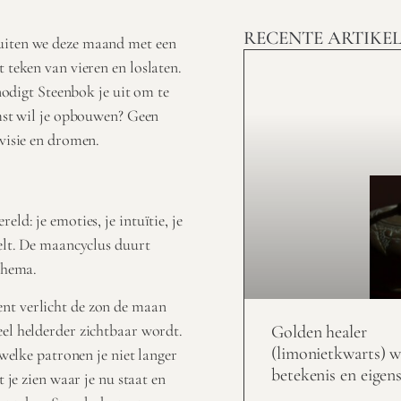
RECENTE ARTIKE
uiten we deze maand met een
 teken van vieren en loslaten.
 nodigt Steenbok je uit om te
omst wil je opbouwen? Geen
 visie en dromen.
ld: je emoties, je intuïtie, je
eelt. De maancyclus duurt
thema.
nt verlicht de zon de maan
el helderder zichtbaar wordt.
Golden healer
(limonietkwarts) w
 welke patronen je niet langer
betekenis en eigen
 je zien waar je nu staat en