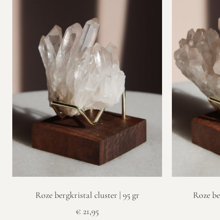
Roze bergkristal cluster | 95 gr
Roze ber
€
21,95