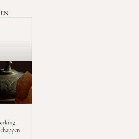
LEN
erking,
schappen