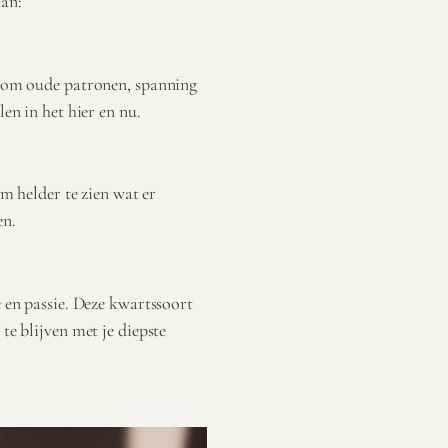
aan:
e om oude patronen, spanning
en in het hier en nu.
om helder te zien wat er
en.
e en passie. Deze kwartssoort
te blijven met je diepste