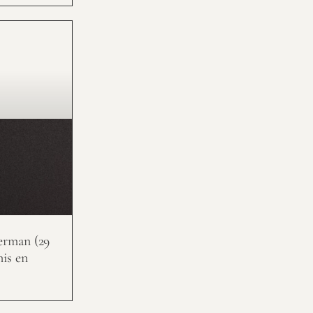
erman (29
nis en