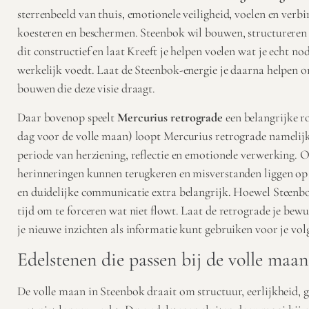
sterrenbeeld van thuis, emotionele veiligheid, voelen en verbi
koesteren en beschermen. Steenbok wil bouwen, structureren 
dit constructief en laat Kreeft je helpen voelen wat je echt no
werkelijk voedt. Laat de Steenbok-energie je daarna helpen o
bouwen die deze visie draagt.
Daar bovenop speelt
Mercurius retrograde
een belangrijke ro
dag voor de volle maan) loopt Mercurius retrograde namelijk
periode van herziening, reflectie en emotionele verwerking. 
herinneringen kunnen terugkeren en misverstanden liggen op 
en duidelijke communicatie extra belangrijk. Hoewel Steenbok
tijd om te forceren wat niet flowt. Laat de retrograde je bew
je nieuwe inzichten als informatie kunt gebruiken voor je vol
Edelstenen die passen bij de volle maa
De volle maan in Steenbok draait om structuur, eerlijkheid, g