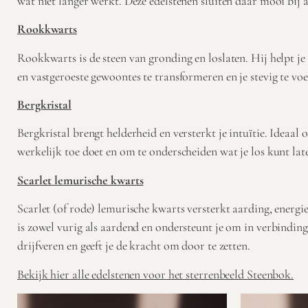
wat niet langer werkt. Deze edelstenen sluiten daar mooi bij 
Rookkwarts
Rookkwarts is de steen van gronding en loslaten. Hij helpt j
en vastgeroeste gewoontes te transformeren en je stevig te voel
Bergkristal
Bergkristal brengt helderheid en versterkt je intuïtie. Ideaal 
werkelijk toe doet en om te onderscheiden wat je los kunt lat
Scarlet lemurische kwarts
Scarlet (of rode) lemurische kwarts versterkt aarding, energi
is zowel vurig als aardend en ondersteunt je om in verbinding 
drijfveren en geeft je de kracht om door te zetten.
Bekijk hier alle edelstenen voor het sterrenbeeld Steenbok.