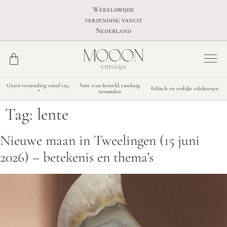
Wereldwijde
verzending vanuit
Nederland
Gratis verzending vanaf 125,-
Voor 11:00 besteld, vandaag
Ethisch en eerlijke edelstenen
*
verzonden
Tag:
lente
Nieuwe maan in Tweelingen (15 juni
2026) – betekenis en thema’s