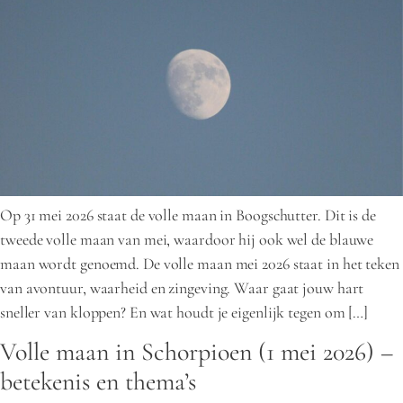
Op 31 mei 2026 staat de volle maan in Boogschutter. Dit is de
tweede volle maan van mei, waardoor hij ook wel de blauwe
maan wordt genoemd. De volle maan mei 2026 staat in het teken
van avontuur, waarheid en zingeving. Waar gaat jouw hart
sneller van kloppen? En wat houdt je eigenlijk tegen om […]
Volle maan in Schorpioen (1 mei 2026) –
betekenis en thema’s