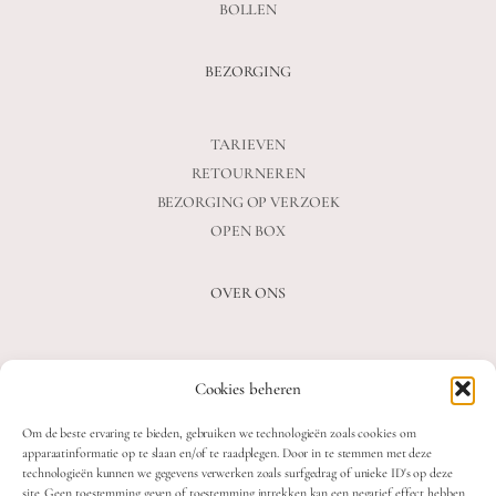
BOLLEN
BEZORGING
TARIEVEN
RETOURNEREN
BEZORGING OP VERZOEK
OPEN BOX
OVER ONS
VEELGESTELDE VRAGEN
Cookies beheren
OVER ONS
BLOG
Om de beste ervaring te bieden, gebruiken we technologieën zoals cookies om
CONTACT
apparaatinformatie op te slaan en/of te raadplegen. Door in te stemmen met deze
technologieën kunnen we gegevens verwerken zoals surfgedrag of unieke ID's op deze
site. Geen toestemming geven of toestemming intrekken kan een negatief effect hebben