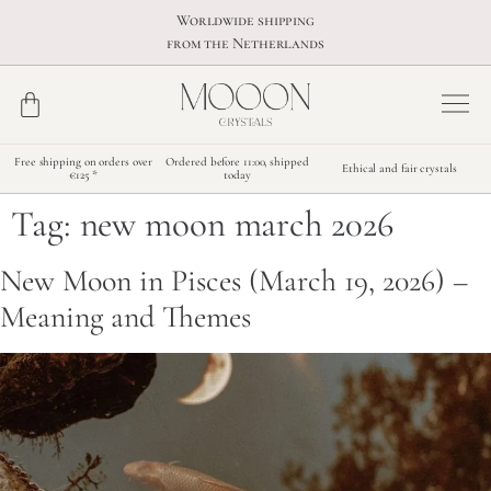
Worldwide shipping
from the Netherlands
Free shipping on orders over
Ordered before 11:00, shipped
Ethical and fair crystals
€125 *
today
Tag:
new moon march 2026
New Moon in Pisces (March 19, 2026) –
Meaning and Themes