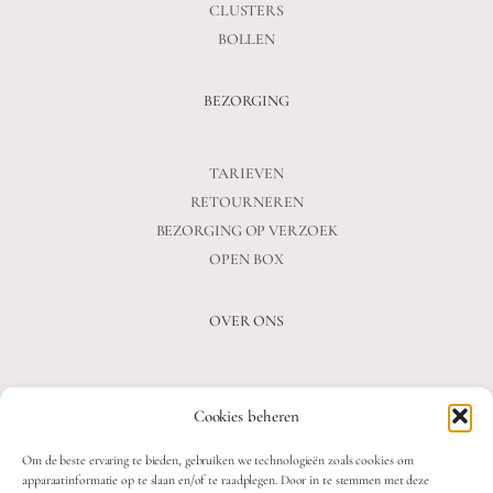
CLUSTERS
BOLLEN
BEZORGING
TARIEVEN
RETOURNEREN
BEZORGING OP VERZOEK
OPEN BOX
OVER ONS
VEELGESTELDE VRAGEN
Cookies beheren
OVER ONS
BLOG
Om de beste ervaring te bieden, gebruiken we technologieën zoals cookies om
CONTACT
apparaatinformatie op te slaan en/of te raadplegen. Door in te stemmen met deze