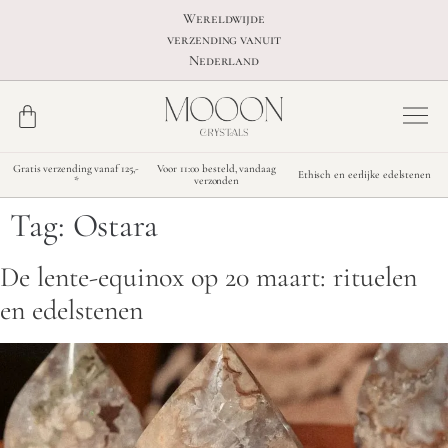
Wereldwijde
verzending vanuit
Nederland
Gratis verzending vanaf 125,-
Voor 11:00 besteld, vandaag
Ethisch en eerlijke edelstenen
*
verzonden
Tag:
Ostara
De lente-equinox op 20 maart: rituelen
en edelstenen