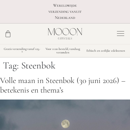
Wereldwijde
verzending vanuit
Nederland
Gratis verzending vanaf 125,-
Voor 11:00 besteld, vandaag
Ethisch en eerlijke edelstenen
*
verzonden
Tag:
Steenbok
Volle maan in Steenbok (30 juni 2026) –
betekenis en thema’s