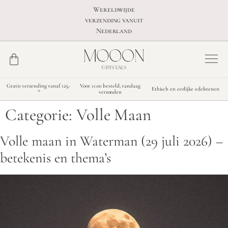
Wereldwijde
verzending vanuit
Nederland
Gratis verzending vanaf 125,-
Voor 11:00 besteld, vandaag
Ethisch en eerlijke edelstenen
*
verzonden
Categorie:
Volle Maan
Volle maan in Waterman (29 juli 2026) –
betekenis en thema’s