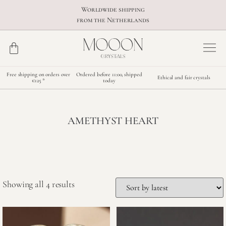
Worldwide shipping
from the Netherlands
Free shipping on orders over
Ordered before 11:00, shipped
Ethical and fair crystals
€125 *
today
AMETHYST HEART
Showing all 4 results