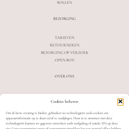
BOLLEN
BEZORGING
TARIEVEN
RETOURNEREN
BEZORGING OP VERZOEK
OPEN BOX
OVER ONS
VEELGESTELDE VRAGEN
Cookies beheren
OVER ONS
BLOG
Om de beste ervaring te bieden, gebruiken we technologieën zoals cookies om
CONTACT
apparaatinformatie op te slaan en/of te raadplegen. Door in te stemmen met deze
technologieën kunnen we gegevens verwerken zoals surfgedrag of unieke ID's op deze
site. Geen toestemming geven of toestemming intrekken kan een negatief effect hebben