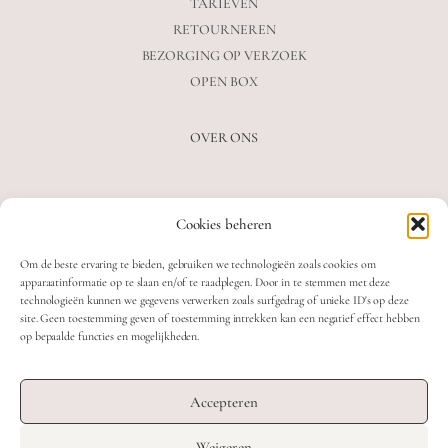
TARIEVEN
RETOURNEREN
BEZORGING OP VERZOEK
OPEN BOX
OVER ONS
VEELGESTELDE VRAGEN
Cookies beheren
OVER ONS
BLOG
Om de beste ervaring te bieden, gebruiken we technologieën zoals cookies om
CONTACT
apparaatinformatie op te slaan en/of te raadplegen. Door in te stemmen met deze
technologieën kunnen we gegevens verwerken zoals surfgedrag of unieke ID's op deze
site. Geen toestemming geven of toestemming intrekken kan een negatief effect hebben
op bepaalde functies en mogelijkheden.
2026 MOOON CRYSTALS.
WEB DEVELOPMENT: TWIN FIN
Accepteren
DESIGN: STUDIO SANNE-LOTTE
Weigeren
TERMS & CONDITIONS