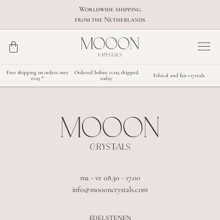
Worldwide shipping
from the Netherlands
Free shipping on orders over
Ordered before 11:00, shipped
Ethical and fair crystals
€125 *
today
ma - vr 08.30 - 17.00
info@moooncrystals.com
EDELSTENEN