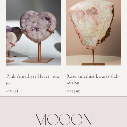
Pink Amethyst Heart | 184
Roze amethist kwarts slab |
gr
1.61 kg
€
54,95
€
199,95