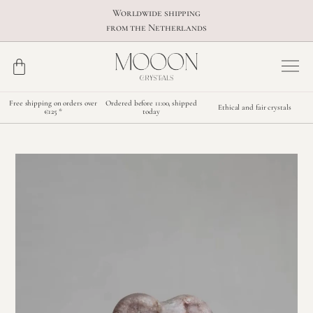
Worldwide shipping
from the Netherlands
Free shipping on orders over
Ordered before 11:00, shipped
Ethical and fair crystals
€125 *
today