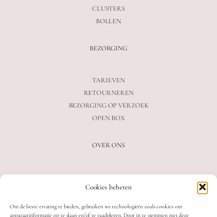
CLUSTERS
BOLLEN
BEZORGING
TARIEVEN
RETOURNEREN
BEZORGING OP VERZOEK
OPEN BOX
OVER ONS
VEELGESTELDE VRAGEN
Cookies beheren
OVER ONS
BLOG
Om de beste ervaring te bieden, gebruiken we technologieën zoals cookies om
CONTACT
apparaatinformatie op te slaan en/of te raadplegen. Door in te stemmen met deze