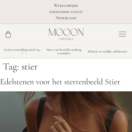
Wereldwijde
verzending vanuit
Nederland
Gratis verzending vanaf 125,-
Voor 11:00 besteld, vandaag
Ethisch en eerlijke edelstenen
*
verzonden
Tag:
stier
Edelstenen voor het sterrenbeeld Stier