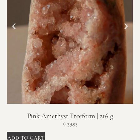
Pink Amethyst Freeform | 216 g
€
39,95
ADD TO CART