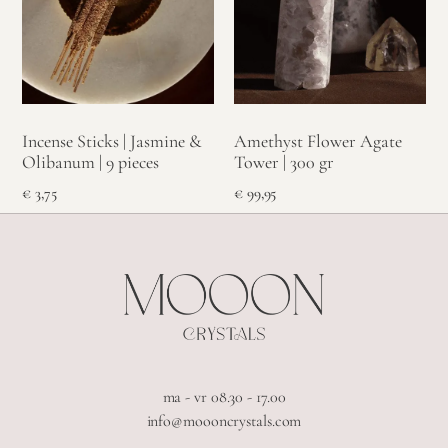
Incense Sticks | Jasmine &
Amethyst Flower Agate
Olibanum | 9 pieces
Tower | 300 gr
€
3,75
€
99,95
ma - vr 08.30 - 17.00
info@moooncrystals.com