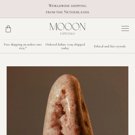
Worldwide shipping
from the Netherlands
Free shipping on orders over
Ordered before 11:00, shipped
Ethical and fair crystals
€125 *
today