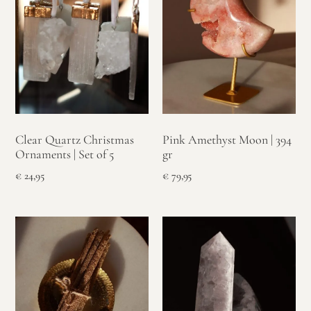
Clear Quartz Christmas
Pink Amethyst Moon | 394
Ornaments | Set of 5
gr
€
24,95
€
79,95