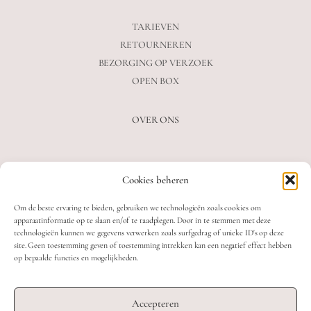
TARIEVEN
RETOURNEREN
BEZORGING OP VERZOEK
OPEN BOX
OVER ONS
VEELGESTELDE VRAGEN
Cookies beheren
OVER ONS
BLOG
Om de beste ervaring te bieden, gebruiken we technologieën zoals cookies om
CONTACT
apparaatinformatie op te slaan en/of te raadplegen. Door in te stemmen met deze
technologieën kunnen we gegevens verwerken zoals surfgedrag of unieke ID's op deze
site. Geen toestemming geven of toestemming intrekken kan een negatief effect hebben
op bepaalde functies en mogelijkheden.
2026 MOOON CRYSTALS.
WEB DEVELOPMENT: TWIN FIN
Accepteren